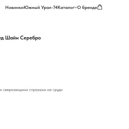
Новинки
Южный Урал-74
Каталог
О бренде
уд Шайн Серебро
и сверкающими стразами на груди