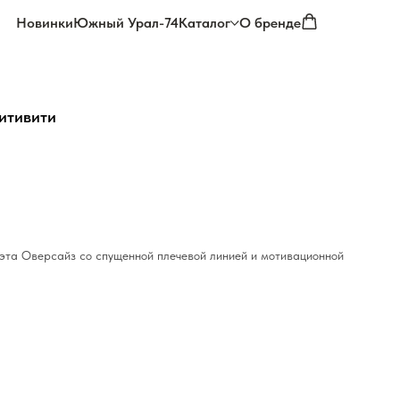
Новинки
Южный Урал-74
Каталог
О бренде
итивити
эта Оверсайз со спущенной плечевой линией и мотивационной