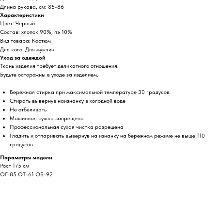
Длина рукава, см: 85-86
Характеристики
Цвет: Черный
Состав: хлопок 90%, пэ 10%
Вид товара: Костюм
Для кого: Для мужчин
Уход за одеждой
Ткань изделия требует деликатного отношения.
Будьте осторожны в уходе за изделием.
Бережная стирка при максимальной температуре 30 градусов
Стирать вывернув наизнанку в холодной воде
Не отбеливать
Машинная сушка запрещена
Профессиональная сухая чистка разрешена
Гладить и отпаривать вывернув на изнанку на бережном режиме не выше 110
градусов
Параметры модели
Рост 175 см
ОГ-85 ОТ-61 ОБ-92