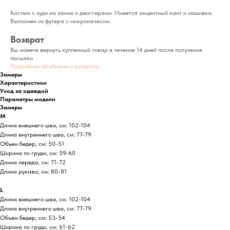
Костюм с худи на замке и джоггерами. Имеется акцентный кант и нашивка.
Выполнен из футера с микроначесом.
Возврат
Вы можете вернуть купленный товар в течение 14 дней после получения
посылки
Подробнее об обмене и возврате
Замеры
Характеристики
Уход за одеждой
Параметры модели
Замеры
M
Длина внешнего шва, см: 102-104
Длина внутреннего шва, см: 77-79
Объем бедер, см: 50-51
Ширина по груди, см: 59-60
Длина переда, см: 71-72
Длина рукава, см: 80-81
L
Длина внешнего шва, см: 102-104
Длина внутреннего шва, см: 77-79
Объем бедер, см: 53-54
Ширина по груди, см: 61-62