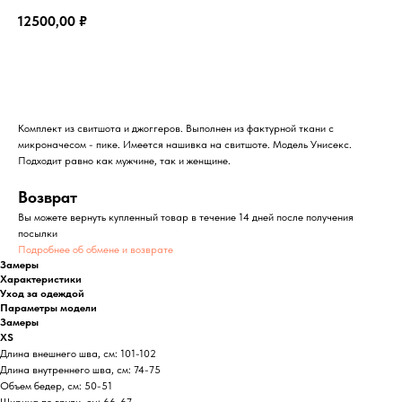
12500,00
₽
В корзину
Комплект из свитшота и джоггеров. Выполнен из фактурной ткани с
микроначесом - пике. Имеется нашивка на свитшоте. Модель Унисекс.
Подходит равно как мужчине, так и женщине.
Возврат
Вы можете вернуть купленный товар в течение 14 дней после получения
посылки
Подробнее об обмене и возврате
Замеры
Характеристики
Уход за одеждой
Параметры модели
Замеры
XS
Длина внешнего шва, см: 101-102
Длина внутреннего шва, см: 74-75
Объем бедер, см: 50-51