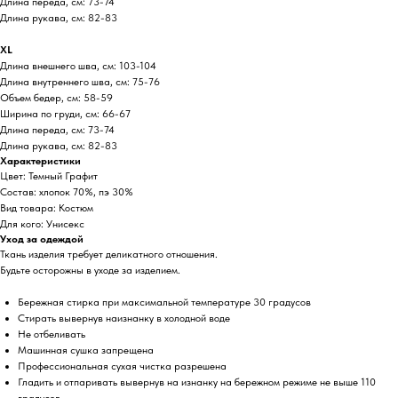
Длина переда, см: 73-74
Длина рукава, см: 82-83
XL
Длина внешнего шва, см: 103-104
Длина внутреннего шва, см: 75-76
Объем бедер, см: 58-59
Ширина по груди, см: 66-67
Длина переда, см: 73-74
Длина рукава, см: 82-83
Характеристики
Цвет: Темный Графит
Состав: хлопок 70%, пэ 30%
Вид товара: Костюм
Для кого: Унисекс
Уход за одеждой
Ткань изделия требует деликатного отношения.
Будьте осторожны в уходе за изделием.
Бережная стирка при максимальной температуре 30 градусов
Стирать вывернув наизнанку в холодной воде
Не отбеливать
Машинная сушка запрещена
Профессиональная сухая чистка разрешена
Гладить и отпаривать вывернув на изнанку на бережном режиме не выше 110