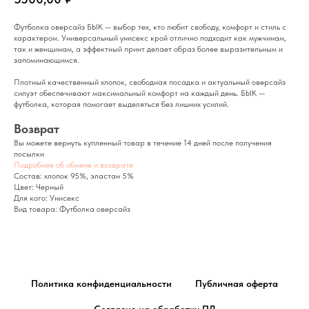
Футболка оверсайз БЫК — выбор тех, кто любит свободу, комфорт и стиль с
характером. Универсальный унисекс крой отлично подходит как мужчинам,
так и женщинам, а эффектный принт делает образ более выразительным и
запоминающимся.
Плотный качественный хлопок, свободная посадка и актуальный оверсайз
силуэт обеспечивают максимальный комфорт на каждый день. БЫК —
футболка, которая помогает выделяться без лишних усилий.
Возврат
Вы можете вернуть купленный товар в течение 14 дней после получения
посылки
Подробнее об обмене и возврате
Состав: хлопок 95%, эластан 5%
Цвет: Черный
Для кого: Унисекс
Вид товара: Футболка оверсайз
Политика конфиденциальности
Публичная оферта