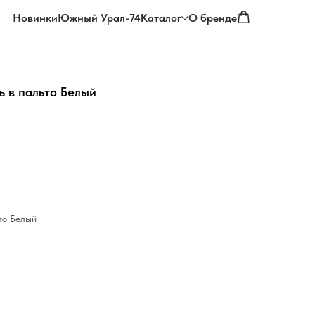
Новинки
Южный Урал-74
Каталог
О бренде
 в пальто Белый
то Белый